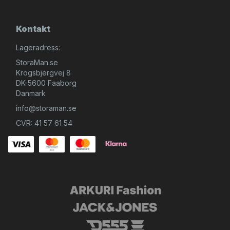
Kontakt
Lageradress:
StoraMan.se
Krogsbjergvej 8
DK-5600 Faaborg
Danmark
info@storaman.se
CVR: 41 57 61 54