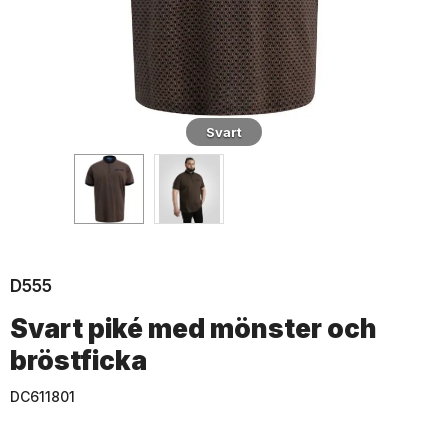
Svart
D555
Svart piké med mönster och
bröstficka
DC611801