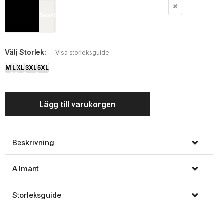
Svart
Välj
Storlek:
Visa storleksguide
M
L
XL
3XL
5XL
Lägg till varukorgen
Beskrivning
Allmänt
Storleksguide