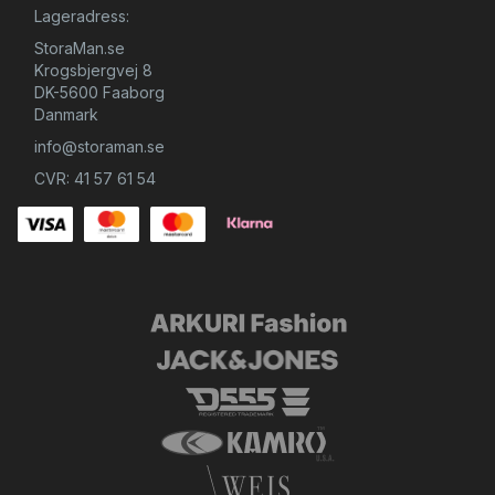
Lageradress:
StoraMan.se
Krogsbjergvej 8
DK-5600 Faaborg
Danmark
info@storaman.se
CVR: 41 57 61 54