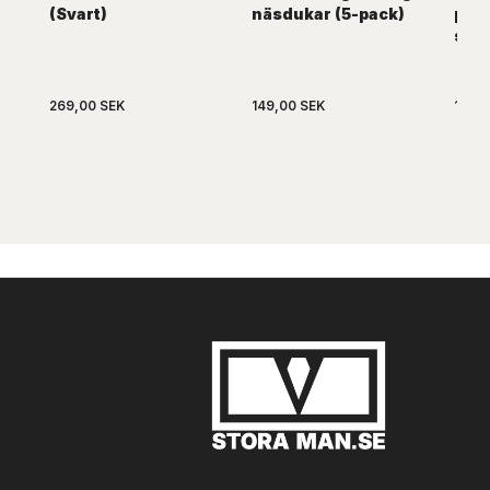
(Svart)
näsdukar (5-pack)
pry
side
269,00 SEK
149,00 SEK
149,