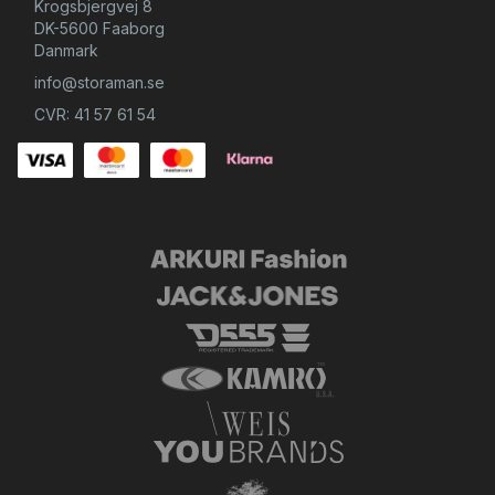
Krogsbjergvej 8
DK-5600 Faaborg
Danmark
info@storaman.se
CVR: 41 57 61 54