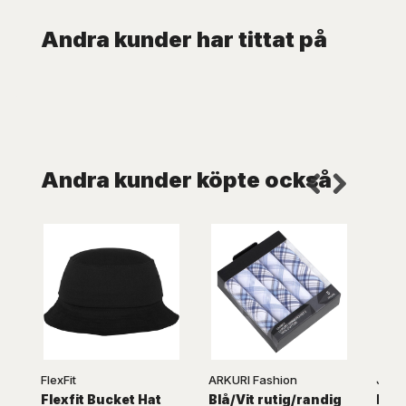
Andra kunder har tittat på
Andra kunder köpte också
FlexFit
ARKURI Fashion
Jack
Flexfit Bucket Hat
Blå/Vit rutig/randig
Blå