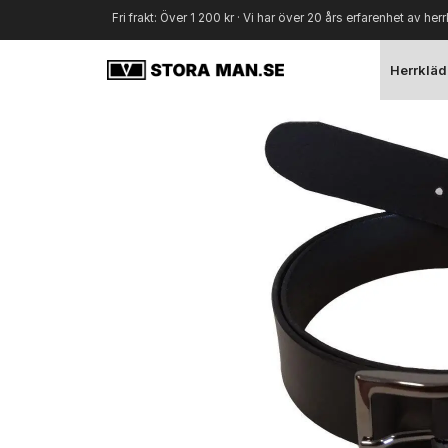
Fri frakt: Över 1 200 kr · Vi har över 20 års erfarenhet av herr
Herrkläd