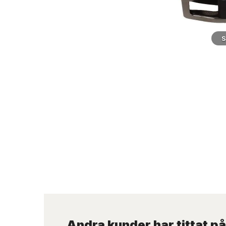
S
Andra kunder har tittat på