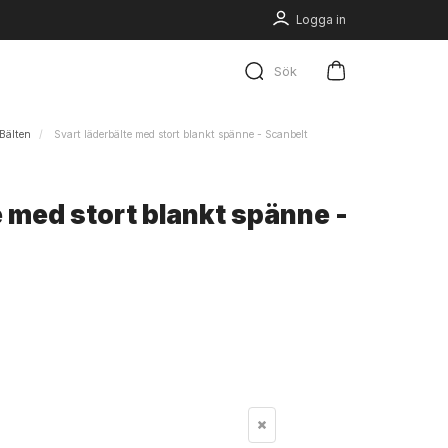
Logga in
Sök
Bälten
Svart läderbälte med stort blankt spänne - Scanbelt
e med stort blankt spänne -