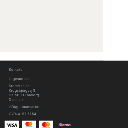
Kontakt
Lageradress:
StoraMan.se
Krogsbjergvej 8
DK-5600 Faaborg
Danmark
info@storaman.se
CVR: 41 57 61 54