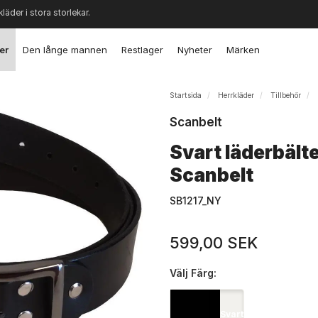
kläder i stora storlekar.
er
Den långe mannen
Restlager
Nyheter
Märken
Startsida
Herrkläder
Tillbehör
Scanbelt
Svart läderbält
Scanbelt
SB1217_NY
599,00 SEK
Välj
Färg:
Svart