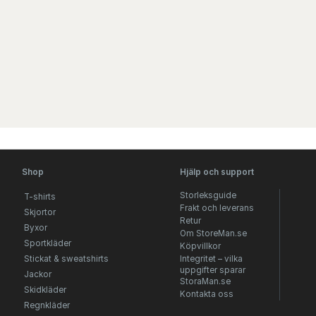
Shop
Hjälp och support
Storleksguide
T-shirts
Frakt och leverans
Skjortor
Retur
Byxor
Om StoreMan.se
Sportkläder
Köpvillkor
Stickat & sweatshirts
Integritet – vilka
uppgifter sparar
Jackor
StoraMan.se
Skidkläder
Kontakta oss
Regnkläder