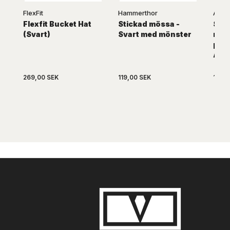
FlexFit
Hammerthor
Atlan
Flexfit Bucket Hat
Stickad mössa -
Svar
(Svart)
Svart med mönster
mös
poly
ATL
269,00 SEK
119,00 SEK
149,