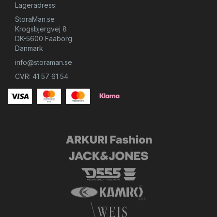
Lageradress:
StoraMan.se
Krogsbjergvej 8
DK-5600 Faaborg
Danmark
info@storaman.se
CVR: 41 57 61 54