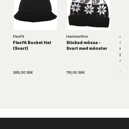
FlexFit
Hammerthor
Atlan
Flexfit Bucket Hat
Stickad mössa -
Svar
(Svart)
Svart med mönster
mös
poly
ATL
269,00 SEK
119,00 SEK
149,