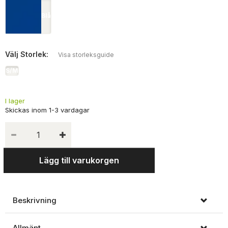
Blå
Välj
Storlek:
Visa storleksguide
S/M
I lager
Lägg till varukorgen
Beskrivning
Allmänt