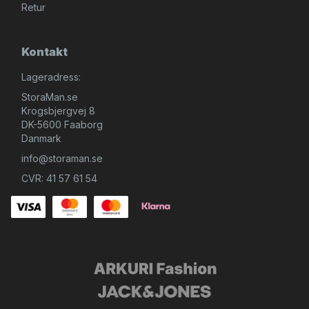
Retur
Kontakt
Lageradress:
StoraMan.se
Krogsbjergvej 8
DK-5600 Faaborg
Danmark
info@storaman.se
CVR: 41 57 61 54