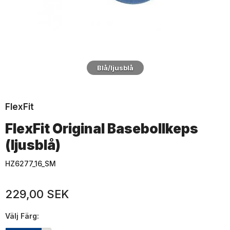
Blå/ljusblå
FlexFit
FlexFit Original Basebollkeps
(ljusblå)
HZ6277_16_SM
229,00 SEK
Välj
Färg: