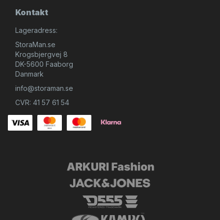
Kontakt
Lageradress:
StoraMan.se
Krogsbjergvej 8
DK-5600 Faaborg
Danmark
info@storaman.se
CVR: 41 57 61 54