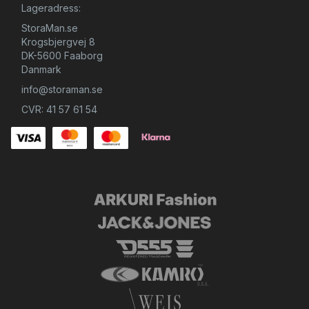
Lageradress:
StoraMan.se
Krogsbjergvej 8
DK-5600 Faaborg
Danmark
info@storaman.se
CVR: 41 57 61 54