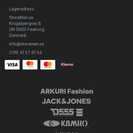
Lageradress:
StoraMan.se
Krogsbjergvej 8
DK-5600 Faaborg
Danmark
info@storaman.se
CVR: 41 57 61 54