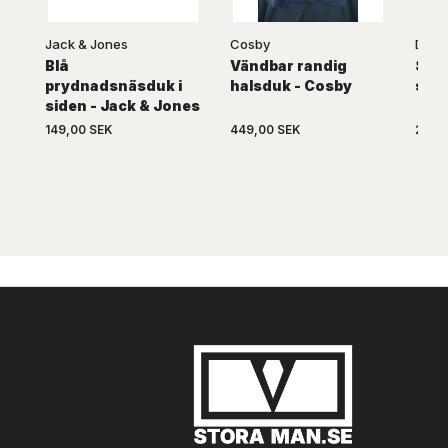
Jack & Jones
Cosby
D555
Blå
Vändbar randig
Svar
prydnadsnäsduk i
halsduk - Cosby
stre
siden - Jack & Jones
149,00 SEK
449,00 SEK
259,