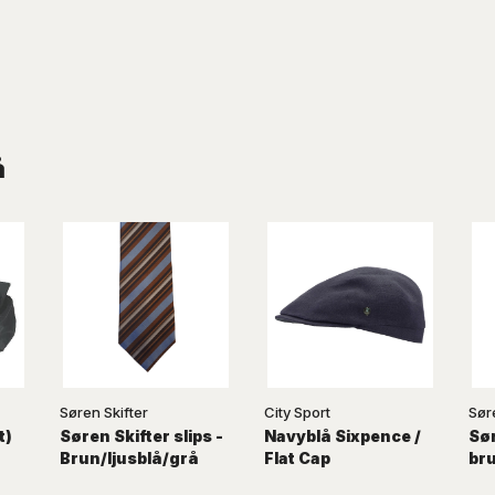
å
Søren Skifter
City Sport
Sør
t)
Søren Skifter slips -
Navyblå Sixpence /
Sør
Brun/ljusblå/grå
Flat Cap
br