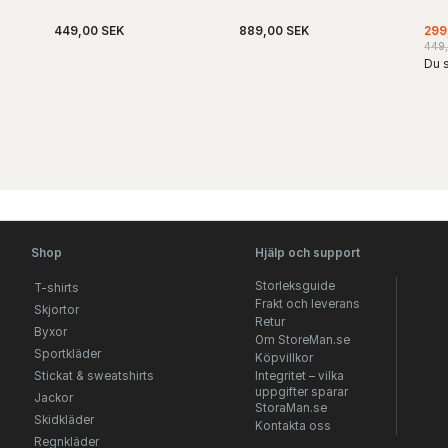
449,00 SEK
889,00 SEK
299
449
Du s
Shop
Hjälp och support
Storleksguide
T-shirts
Frakt och leverans
Skjortor
Retur
Byxor
Om StoreMan.se
Sportkläder
Köpvillkor
Stickat & sweatshirts
Integritet – vilka
uppgifter sparar
Jackor
StoraMan.se
Skidkläder
Kontakta oss
Regnkläder