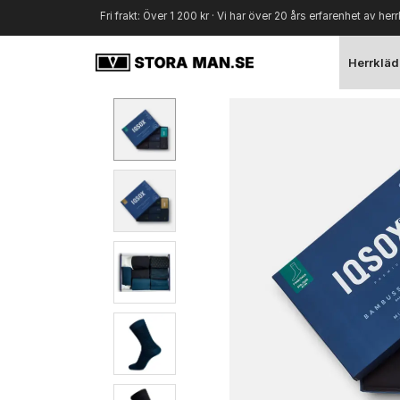
Fri frakt: Över 1 200 kr · Vi har över 20 års erfarenhet av herr
Herrkläd