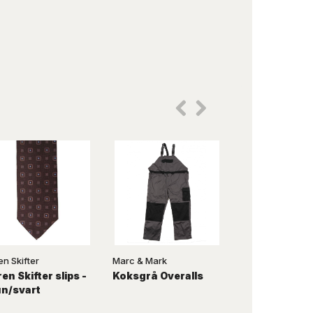
en Skifter
Marc & Mark
Momenti
en Skifter slips -
Koksgrå Overalls
Mörkblå
un/svart
ståltermosk
BPA fri - 1 liter