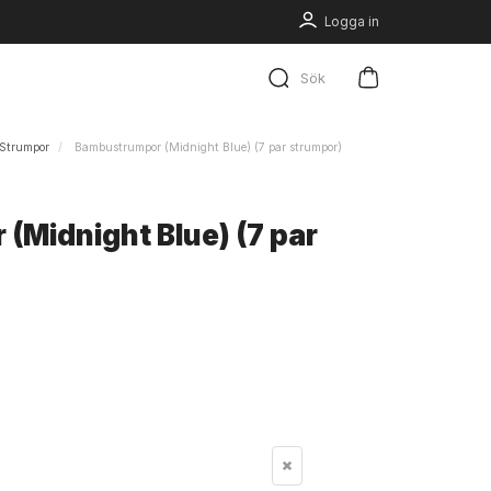
Logga in
Sök
Strumpor
Bambustrumpor (Midnight Blue) (7 par strumpor)
Midnight Blue) (7 par