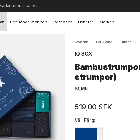
kläder i stora storlekar.
er
Den långe mannen
Restlager
Nyheter
Märken
Startsida
Herrkläder
Tillbehör
IQ SOX
Bambustrumpor (
strumpor)
IQ_MB
519,00 SEK
Välj
Färg:
Blå