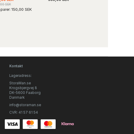
,00 SEK
150,00 SEK
parer:
Kontakt
Lageradress:
StoraMan.se
Krogsbjergvej 8
DK-5600 Faaborg
Danmark
info@storaman.se
CVR: 41 57 61 54