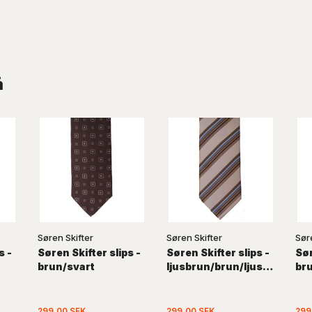
å
Søren Skifter
Søren Skifter
Sør
s -
Søren Skifter slips -
Søren Skifter slips -
Sør
brun/svart
ljusbrun/brun/ljusblå
br
299,00 SEK
299,00 SEK
299