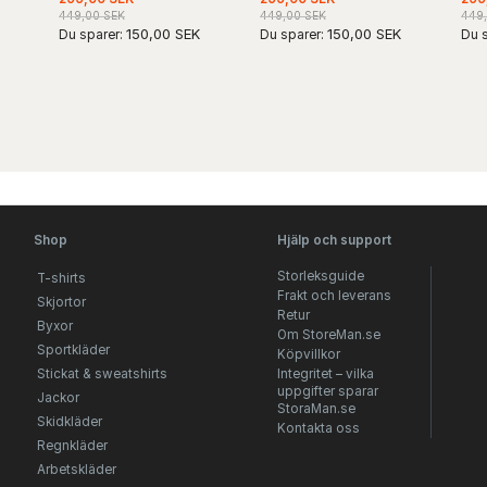
449,00 SEK
449,00 SEK
449
150,00 SEK
150,00 SEK
Du sparer:
Du sparer:
Du s
Shop
Hjälp och support
Storleksguide
T-shirts
Frakt och leverans
Skjortor
Retur
Byxor
Om StoreMan.se
Sportkläder
Köpvillkor
Stickat & sweatshirts
Integritet – vilka
uppgifter sparar
Jackor
StoraMan.se
Skidkläder
Kontakta oss
Regnkläder
Arbetskläder