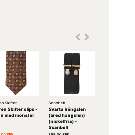
en Skifter
Scanbelt
FlexFit
en Skifter slips -
Svarta hängslen
Flexfit Bucke
un med mönster
(bred hängslen)
(Svart)
(nickelfria) -
Scanbelt
,00 SEK
369,00 SEK
269,00 SEK