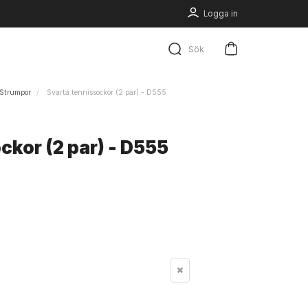
Logga in
Sök
Strumpor
Svarta tennissockor (2 par) - D555
ckor (2 par) - D555