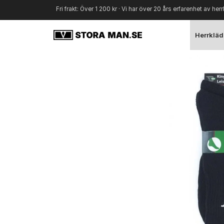
Fri frakt: Över 1 200 kr · Vi har över 20 års erfarenhet av herr
Herrkläd