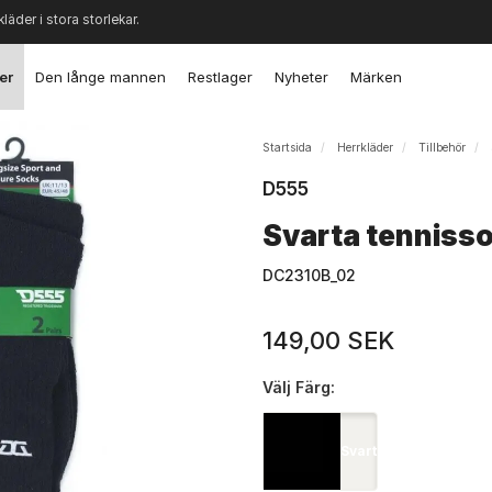
kläder i stora storlekar.
er
Den långe mannen
Restlager
Nyheter
Märken
Startsida
Herrkläder
Tillbehör
D555
Svarta tennisso
DC2310B_02
149,00 SEK
Välj
Färg:
Svart