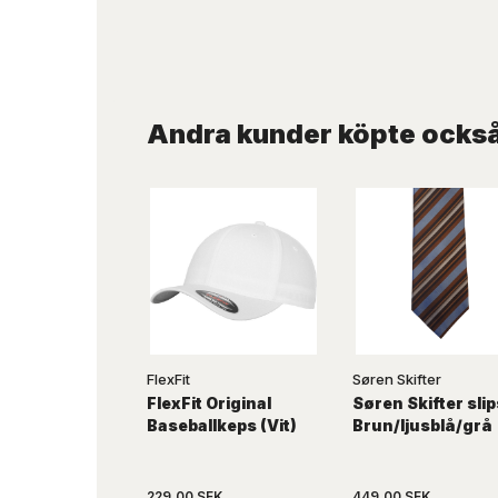
Andra kunder köpte ocks
FlexFit
Søren Skifter
FlexFit Original
Søren Skifter slip
Baseballkeps (Vit)
Brun/ljusblå/grå
229,00 SEK
449,00 SEK