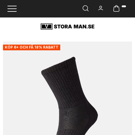
Ändra navigering
KÖP 6+ OCH FÅ 18% RABATT