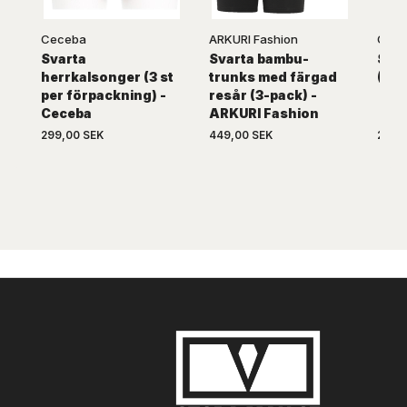
Ceceba
ARKURI Fashion
Cec
Svarta
Svarta bambu-
Svar
herrkalsonger (3 st
trunks med färgad
(2-p
per förpackning) -
resår (3-pack) -
Ceceba
ARKURI Fashion
299,00 SEK
449,00 SEK
299,