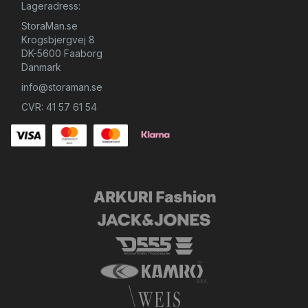
Lageradress:
StoraMan.se
Krogsbjergvej 8
DK-5600 Faaborg
Danmark
info@storaman.se
CVR: 41 57 61 54